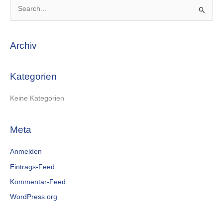
S
u
c
Archiv
h
e
Kategorien
n
n
Keine Kategorien
a
c
Meta
h
:
Anmelden
Eintrags-Feed
Kommentar-Feed
WordPress.org